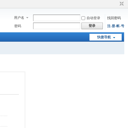
用户名
自动登录
找回密码
登录
密码
注-册-帐-号
快捷导航