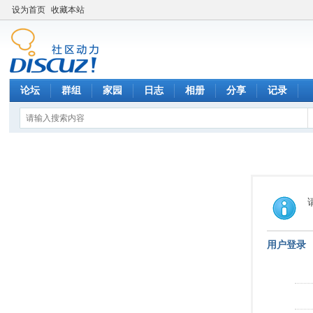
设为首页
收藏本站
论坛
群组
家园
日志
相册
分享
记录
用户登录