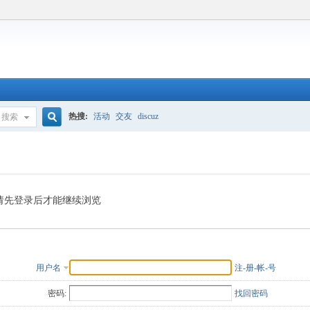
热搜:
活动
交友
discuz
搜索
搜
索
请先登录后才能继续浏览
用户名
注-册-帐-号
密码:
找回密码