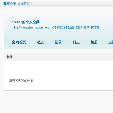
数模论坛
返回首页
hce137的个人空间
https://www.shumo.com/forum/?125202
[收藏]
[复制]
[分享]
[RSS]
空间首页
动态
记录
日志
相册
主
相册
没有可浏览的列表