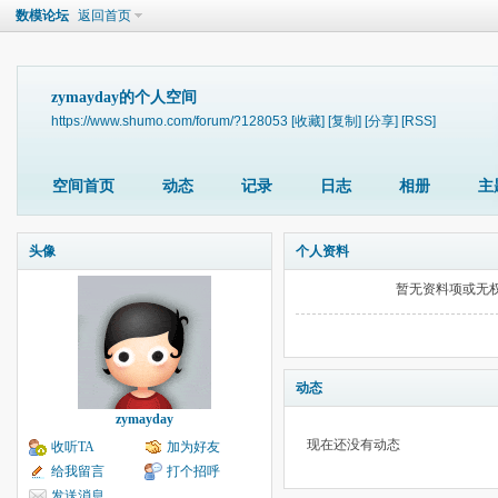
数模论坛
返回首页
zymayday的个人空间
https://www.shumo.com/forum/?128053
[收藏]
[复制]
[分享]
[RSS]
空间首页
动态
记录
日志
相册
主
头像
个人资料
暂无资料项或无
动态
zymayday
现在还没有动态
收听TA
加为好友
给我留言
打个招呼
发送消息