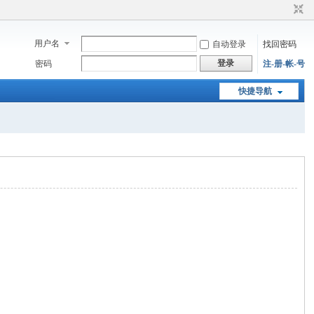
用户名
自动登录
找回密码
登录
密码
注-册-帐-号
快捷导航