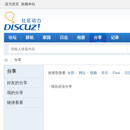
设为首页
收藏本站
论坛
群组
家园
日志
相册
分享
记录
分享
分享
按类型查看:
全部
|
网址
|
视频
|
音乐
|
Flash
|
日
好友的分享
数
›
现在还没分享
我的分享
随便看看