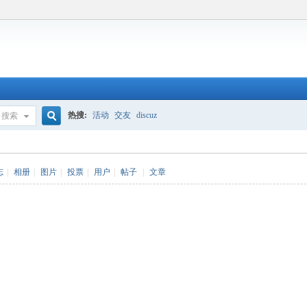
热搜:
活动
交友
discuz
搜索
搜
志
|
相册
|
图片
|
投票
|
用户
|
帖子
|
文章
索