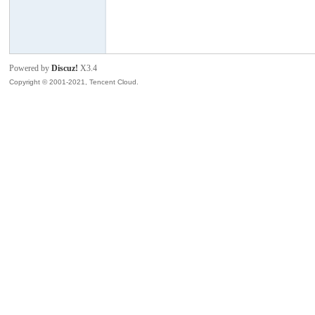
模
Powered by
Discuz!
X3.4
Copyright © 2001-2021, Tencent Cloud.
论
坛