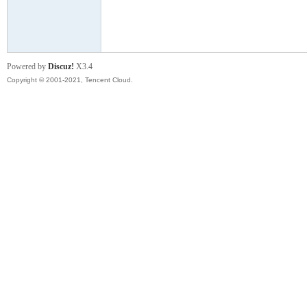
模
Powered by
Discuz!
X3.4
Copyright © 2001-2021, Tencent Cloud.
论
坛