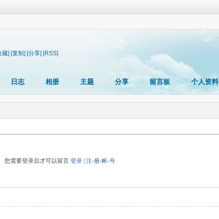
收藏]
[复制]
[分享]
[RSS]
日志
相册
主题
分享
留言板
个人资料
您需要登录后才可以留言
登录
|
注-册-帐-号