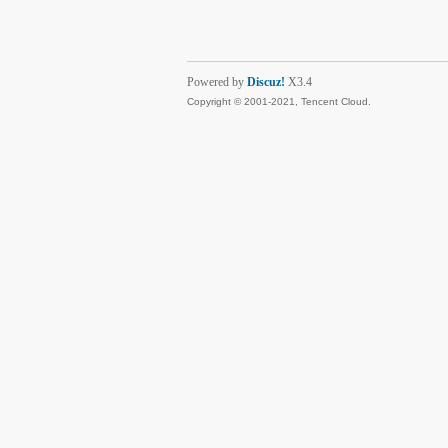
Powered by
Discuz!
X3.4
Copyright © 2001-2021, Tencent Cloud.