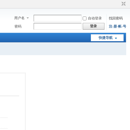
用户名
自动登录
找回密码
登录
密码
注-册-帐-号
快捷导航