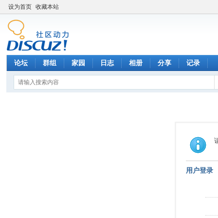
设为首页
收藏本站
论坛
群组
家园
日志
相册
分享
记录
用户登录