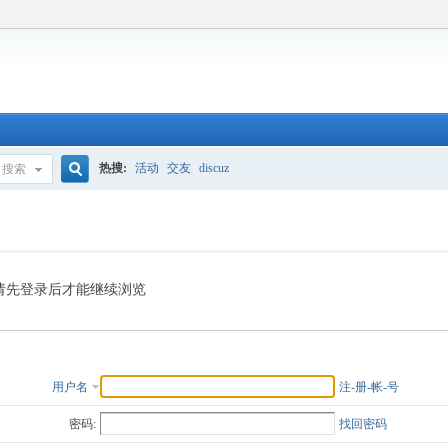
热搜:
活动
交友
discuz
搜索
搜
索
请先登录后才能继续浏览
用户名
注-册-帐-号
密码:
找回密码