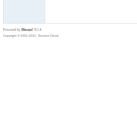
模
Powered by
Discuz!
X3.4
Copyright © 2001-2021, Tencent Cloud.
论
坛