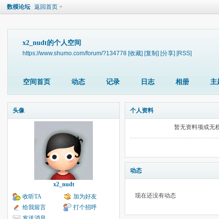
数模论坛
返回首页
x2_nudt的个人空间
https://www.shumo.com/forum/?134778
[收藏]
[复制]
[分享]
[RSS]
空间首页
动态
记录
日志
相册
主
头像
个人资料
暂无资料项或无
动态
x2_nudt
现在还没有动态
收听TA
加为好友
给我留言
打个招呼
发送消息