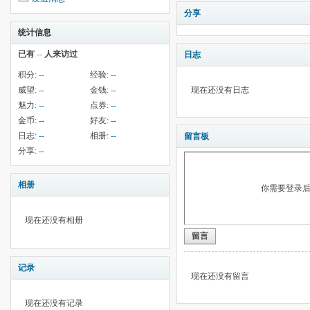
分享
统计信息
已有
--
人来访过
日志
积分:
--
经验:
--
威望:
--
金钱:
--
现在还没有日志
魅力:
--
点券:
--
金币:
--
好友:
--
日志:
--
相册:
--
留言板
分享:
--
相册
你需要登录
现在还没有相册
留言
记录
现在还没有留言
现在还没有记录