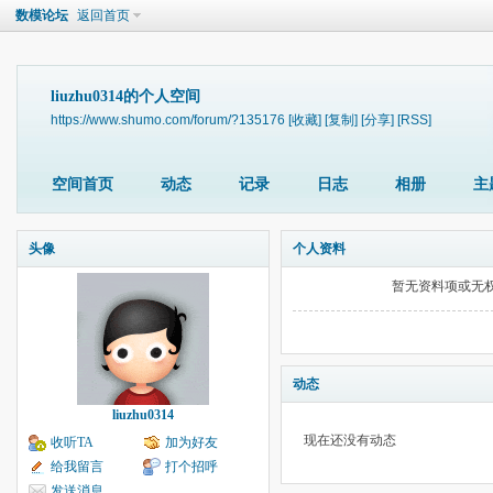
数模论坛
返回首页
liuzhu0314的个人空间
https://www.shumo.com/forum/?135176
[收藏]
[复制]
[分享]
[RSS]
空间首页
动态
记录
日志
相册
主
头像
个人资料
暂无资料项或无
动态
liuzhu0314
现在还没有动态
收听TA
加为好友
给我留言
打个招呼
发送消息