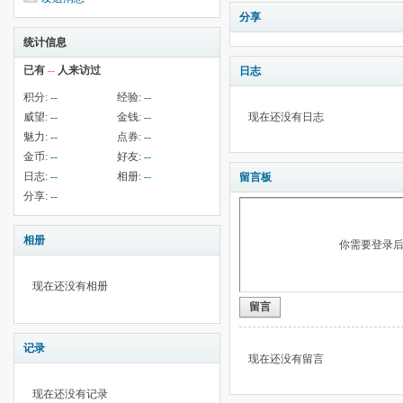
分享
统计信息
已有
--
人来访过
日志
积分:
--
经验:
--
威望:
--
金钱:
--
现在还没有日志
魅力:
--
点券:
--
金币:
--
好友:
--
日志:
--
相册:
--
留言板
分享:
--
相册
你需要登录
现在还没有相册
留言
记录
现在还没有留言
现在还没有记录