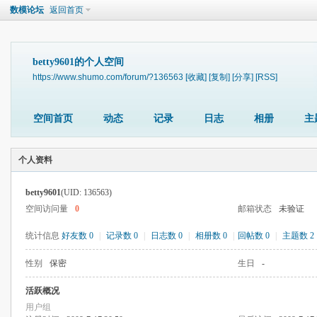
数模论坛
返回首页
betty9601的个人空间
https://www.shumo.com/forum/?136563
[收藏]
[复制]
[分享]
[RSS]
空间首页
动态
记录
日志
相册
主
个人资料
betty9601
(UID: 136563)
空间访问量
0
邮箱状态
未验证
统计信息
好友数 0
|
记录数 0
|
日志数 0
|
相册数 0
|
回帖数 0
|
主题数 2
性别
保密
生日
-
活跃概况
用户组