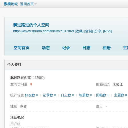
数模论坛
返回首页
飘过路过的个人空间
https://www.shumo.com/forum/?137069
[收藏]
[复制]
[分享]
[RSS]
空间首页
动态
记录
日志
相册
主
个人资料
飘过路过
(UID: 137069)
空间访问量
0
邮箱状态
未验证
统计信息
好友数 0
|
记录数 0
|
日志数 0
|
相册数 0
|
回帖数 1
|
主题数 0
性别
保密
生日
-
活跃概况
用户组