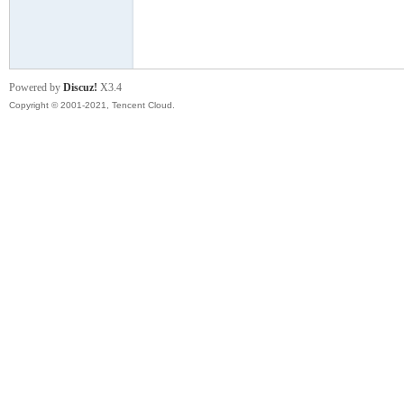
模
Powered by
Discuz!
X3.4
Copyright © 2001-2021, Tencent Cloud.
论
坛