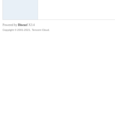
模
Powered by
Discuz!
X3.4
Copyright © 2001-2021, Tencent Cloud.
论
坛