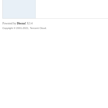
模
Powered by
Discuz!
X3.4
Copyright © 2001-2021, Tencent Cloud.
论
坛