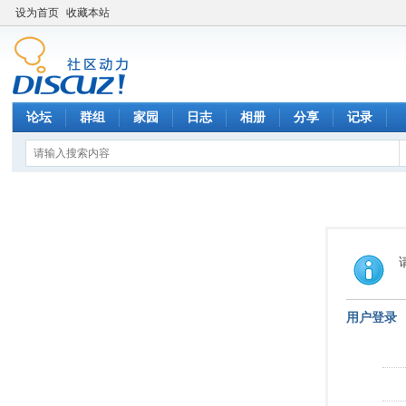
设为首页
收藏本站
论坛
群组
家园
日志
相册
分享
记录
用户登录