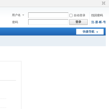
用户名
自动登录
找回密码
登录
密码
注-册-帐-号
快捷导航