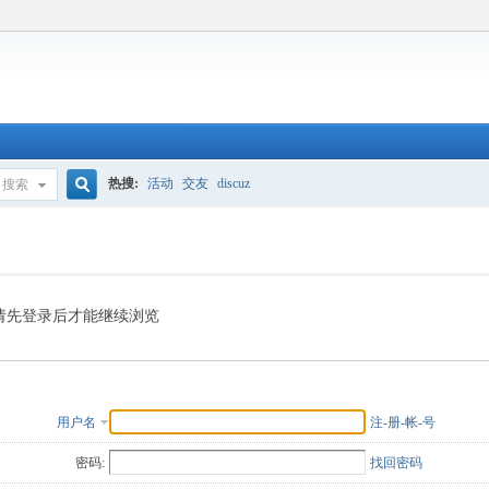
热搜:
活动
交友
discuz
搜索
搜
索
请先登录后才能继续浏览
用户名
注-册-帐-号
密码:
找回密码