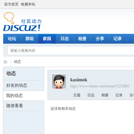
设为首页
收藏本站
论坛
群组
家园
日志
相册
分享
记录
动态
动态
kasimok
好友的动态
https://www.shumo.com/forum/?1255865
数
›
主题
日志
相册
记录
分
我的动态
随便看看
还没有相关动态