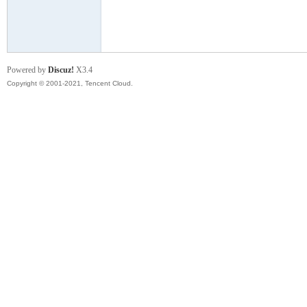
模
Powered by
Discuz!
X3.4
Copyright © 2001-2021, Tencent Cloud.
论
坛