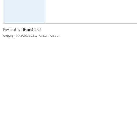
模
Powered by
Discuz!
X3.4
Copyright © 2001-2021, Tencent Cloud.
论
坛