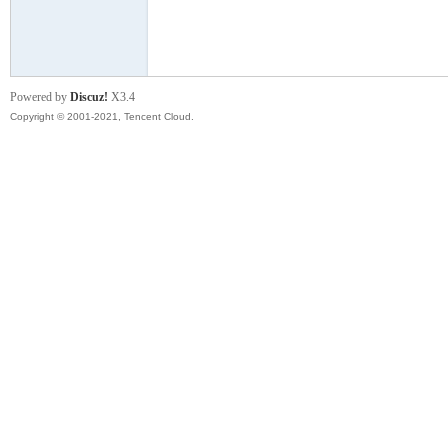
模
Powered by
Discuz!
X3.4
Copyright © 2001-2021, Tencent Cloud.
论
坛