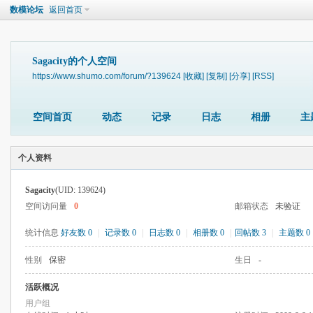
数模论坛
返回首页
Sagacity的个人空间
https://www.shumo.com/forum/?139624
[收藏]
[复制]
[分享]
[RSS]
空间首页
动态
记录
日志
相册
主
个人资料
Sagacity
(UID: 139624)
空间访问量
0
邮箱状态
未验证
统计信息
好友数 0
|
记录数 0
|
日志数 0
|
相册数 0
|
回帖数 3
|
主题数 0
性别
保密
生日
-
活跃概况
用户组