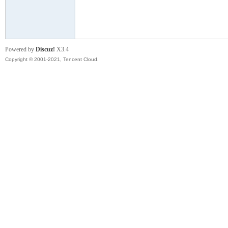
模
Powered by
Discuz!
X3.4
Copyright © 2001-2021, Tencent Cloud.
论
坛