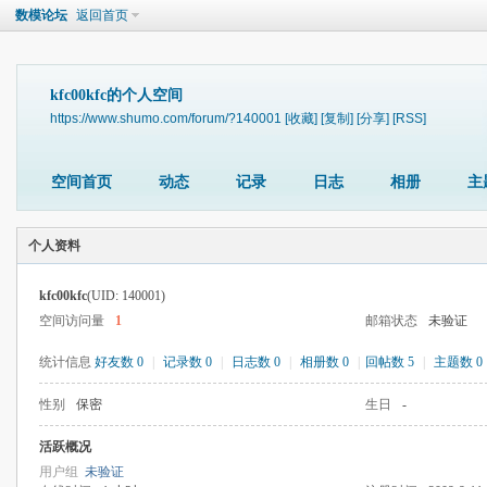
数模论坛
返回首页
kfc00kfc的个人空间
https://www.shumo.com/forum/?140001
[收藏]
[复制]
[分享]
[RSS]
空间首页
动态
记录
日志
相册
主
个人资料
kfc00kfc
(UID: 140001)
空间访问量
1
邮箱状态
未验证
统计信息
好友数 0
|
记录数 0
|
日志数 0
|
相册数 0
|
回帖数 5
|
主题数 0
性别
保密
生日
-
活跃概况
用户组
未验证