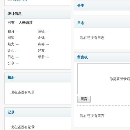
分享
统计信息
已有
--
人来访过
日志
积分:
--
经验:
--
威望:
--
金钱:
--
现在还没有日志
魅力:
--
点券:
--
金币:
--
好友:
--
日志:
--
相册:
--
留言板
分享:
--
相册
你需要登录
现在还没有相册
留言
记录
现在还没有留言
现在还没有记录