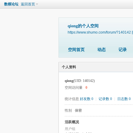
数模论坛
返回首页
qiong的个人空间
https://www.shumo.com/forum/?140142
空间首页
动态
记录
个人资料
qiong
(UID: 140142)
空间访问量
0
统计信息
好友数 0
|
记录数 0
|
日志数 0
性别
保密
活跃概况
用户组