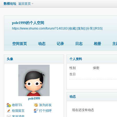
数模论坛
返回首页
pole1999的个人空间
https://www.shumo.com/forum/?140183
[收藏]
[复制]
[分享]
[RSS]
空间首页
动态
记录
日志
相册
主
头像
个人资料
性别
保密
生日
动态
pole1999
收听TA
加为好友
现在还没有动态
给我留言
打个招呼
发送消息