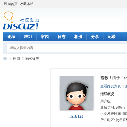
设为首页
收藏本站
论坛
群组
家园
日志
相册
分享
记录
家园
隐私提醒
抱歉！由于 il
数
›
›
查看好友列表
|
活跃概况
用户组:
最后访问: 2009-9-1
上次发表时间: 2009-
ilzrb123
所在时区: 使用