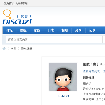
设为首页
收藏本站
论坛
群组
家园
日志
相册
分享
记录
家园
隐私提醒
抱歉！由于 il
数
›
›
查看好友列表
|
活跃概况
用户组:
最后访问: 2009-9-1
上次发表时间: 2009-
ilzrb123
所在时区: 使用