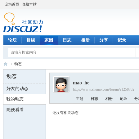
设为首页
收藏本站
论坛
群组
家园
日志
相册
分享
记录
动态
动态
mao_he
好友的动态
https://www.shumo.com/forum/?1258782
数
›
主题
日志
相册
记录
分
我的动态
随便看看
还没有相关动态