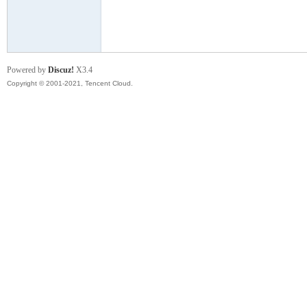
模
Powered by
Discuz!
X3.4
Copyright © 2001-2021, Tencent Cloud.
论
坛