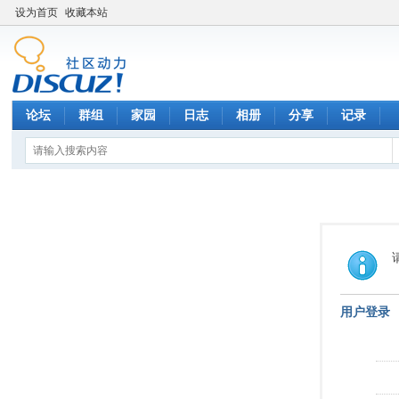
设为首页
收藏本站
论坛
群组
家园
日志
相册
分享
记录
用户登录