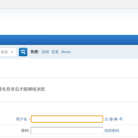
热搜:
活动
交友
discuz
搜索
搜
索
请先登录后才能继续浏览
用户名
注-册-帐-号
密码:
找回密码