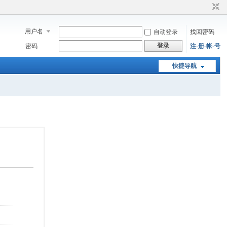
用户名
自动登录
找回密码
登录
密码
注-册-帐-号
快捷导航