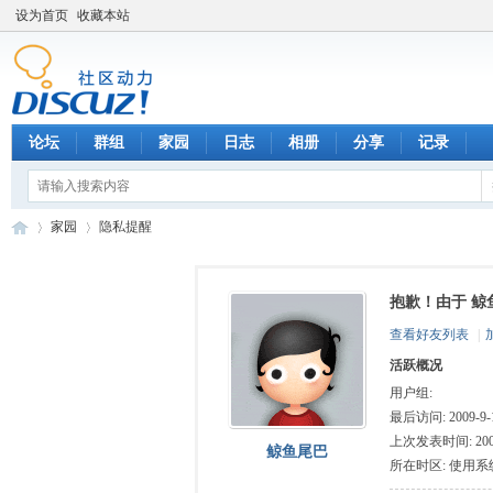
设为首页
收藏本站
论坛
群组
家园
日志
相册
分享
记录
家园
隐私提醒
抱歉！由于 鲸
数
›
›
查看好友列表
|
活跃概况
用户组:
最后访问: 2009-9-1
上次发表时间: 2009-
鲸鱼尾巴
所在时区: 使用