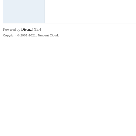
模
Powered by
Discuz!
X3.4
Copyright © 2001-2021, Tencent Cloud.
论
坛