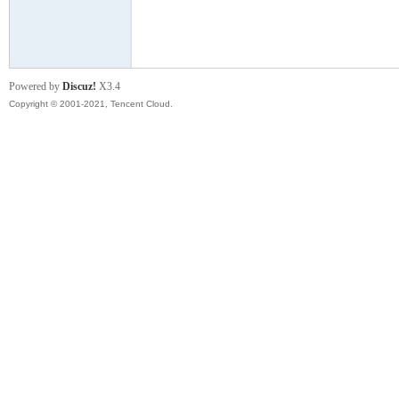
模
Powered by
Discuz!
X3.4
Copyright © 2001-2021, Tencent Cloud.
论
坛