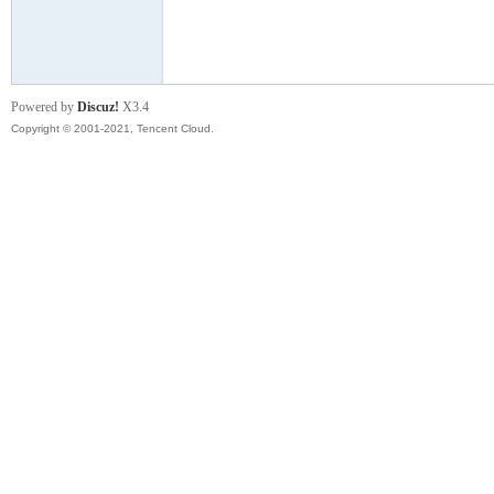
模
Powered by
Discuz!
X3.4
Copyright © 2001-2021, Tencent Cloud.
论
坛