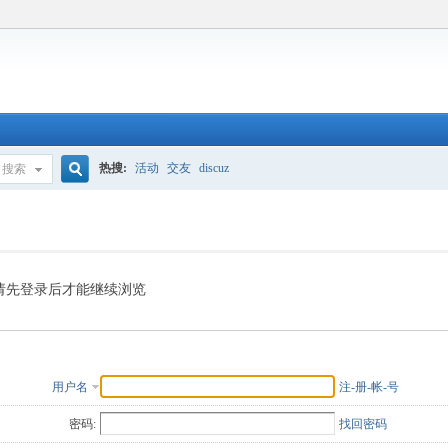
热搜:
活动
交友
discuz
搜索
搜
索
请先登录后才能继续浏览
用户名
注-册-帐-号
密码:
找回密码