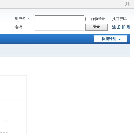
用户名
自动登录
找回密码
登录
密码
注-册-帐-号
快捷导航