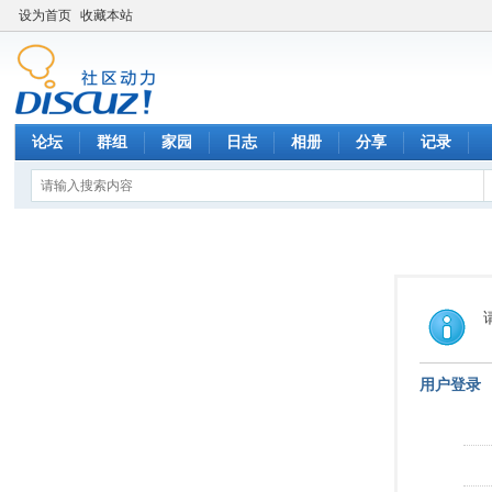
设为首页
收藏本站
论坛
群组
家园
日志
相册
分享
记录
用户登录