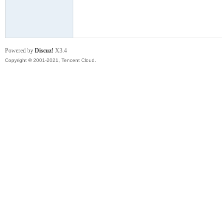
模
Powered by
Discuz!
X3.4
Copyright © 2001-2021, Tencent Cloud.
论
坛