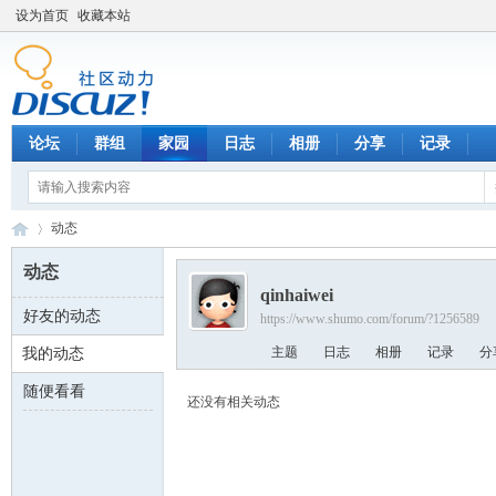
设为首页
收藏本站
论坛
群组
家园
日志
相册
分享
记录
动态
动态
qinhaiwei
好友的动态
https://www.shumo.com/forum/?1256589
数
›
主题
日志
相册
记录
分
我的动态
随便看看
还没有相关动态