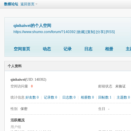
数模论坛
返回首页
qinhaiwei的个人空间
https://www.shumo.com/forum/?140392
[收藏]
[复制]
[分享]
[RSS]
空间首页
动态
记录
日志
相册
主
个人资料
qinhaiwei
(UID: 140392)
空间访问量
0
邮箱状态
未验证
统计信息
好友数 0
|
记录数 0
|
日志数 0
|
相册数 0
|
回帖数 1
|
主题数 0
性别
保密
生日
-
活跃概况
用户组