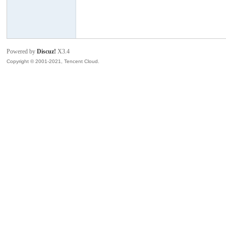
模
Powered by
Discuz!
X3.4
Copyright © 2001-2021, Tencent Cloud.
论
坛