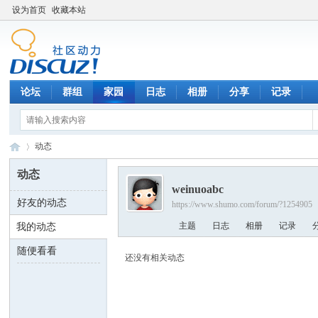
设为首页
收藏本站
论坛
群组
家园
日志
相册
分享
记录
动态
动态
weinuoabc
好友的动态
https://www.shumo.com/forum/?1254905
数
›
主题
日志
相册
记录
我的动态
随便看看
还没有相关动态