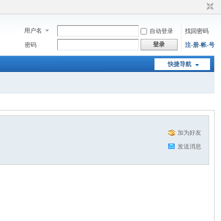
用户名
自动登录
找回密码
登录
密码
注-册-帐-号
快捷导航
加为好友
发送消息