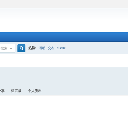
热搜:
活动
交友
discuz
搜索
搜
索
分享
留言板
个人资料