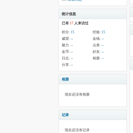
统计信息
已有
17
人来访过
积分:
15
经验:
15
威望:
--
金钱:
--
魅力:
--
点券:
--
金币:
--
好友:
--
日志:
--
相册:
--
分享:
--
相册
现在还没有相册
记录
现在还没有记录