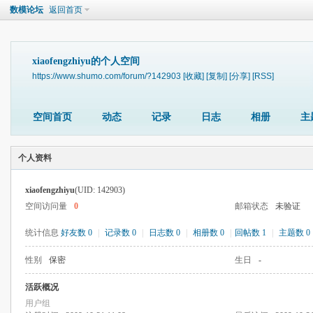
数模论坛
返回首页
xiaofengzhiyu的个人空间
https://www.shumo.com/forum/?142903
[收藏]
[复制]
[分享]
[RSS]
空间首页
动态
记录
日志
相册
主
个人资料
xiaofengzhiyu
(UID: 142903)
空间访问量
0
邮箱状态
未验证
统计信息
好友数 0
|
记录数 0
|
日志数 0
|
相册数 0
|
回帖数 1
|
主题数 0
性别
保密
生日
-
活跃概况
用户组