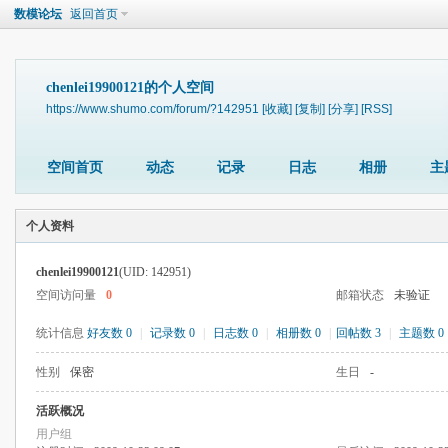
数模论坛
返回首页
chenlei19900121的个人空间
https://www.shumo.com/forum/?142951
[收藏]
[复制]
[分享]
[RSS]
空间首页
动态
记录
日志
相册
主
个人资料
chenlei19900121
(UID: 142951)
空间访问量
0
邮箱状态
未验证
统计信息
好友数 0
|
记录数 0
|
日志数 0
|
相册数 0
|
回帖数 3
|
主题数 0
性别
保密
生日
-
活跃概况
用户组