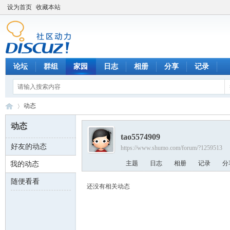
设为首页
收藏本站
论坛
群组
家园
日志
相册
分享
记录
动态
动态
tao5574909
好友的动态
https://www.shumo.com/forum/?1259513
数
›
主题
日志
相册
记录
分
我的动态
随便看看
还没有相关动态