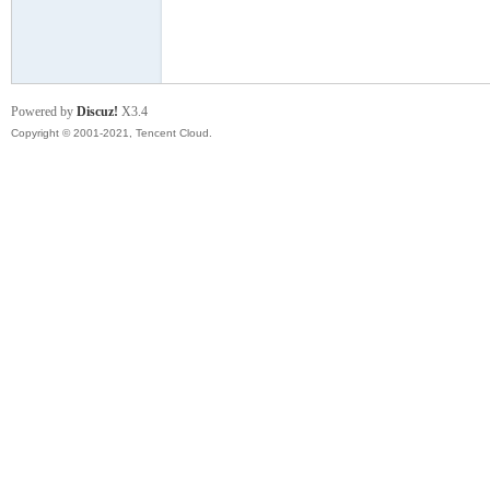
模
Powered by
Discuz!
X3.4
Copyright © 2001-2021, Tencent Cloud.
论
坛