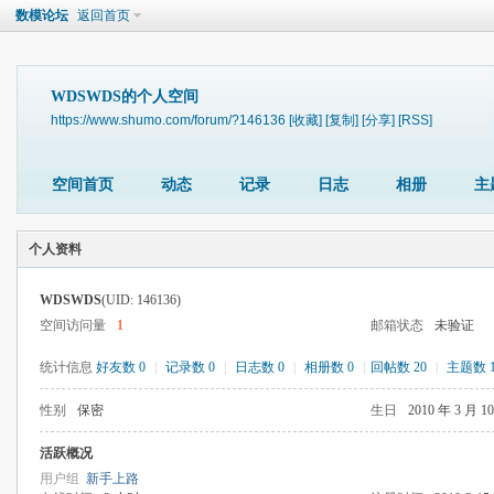
数模论坛
返回首页
WDSWDS的个人空间
https://www.shumo.com/forum/?146136
[收藏]
[复制]
[分享]
[RSS]
空间首页
动态
记录
日志
相册
主
个人资料
WDSWDS
(UID: 146136)
空间访问量
1
邮箱状态
未验证
统计信息
好友数 0
|
记录数 0
|
日志数 0
|
相册数 0
|
回帖数 20
|
主题数 
性别
保密
生日
2010 年 3 月 1
活跃概况
用户组
新手上路