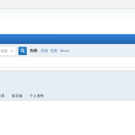
热搜:
活动
交友
discuz
搜索
搜
索
分享
留言板
个人资料