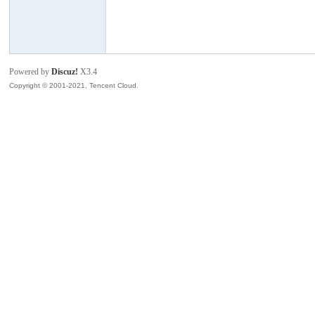
模
Powered by
Discuz!
X3.4
Copyright © 2001-2021, Tencent Cloud.
论
坛