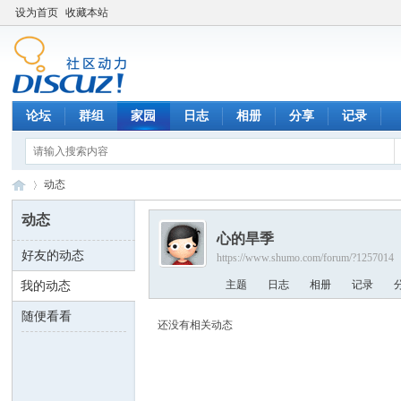
设为首页
收藏本站
论坛
群组
家园
日志
相册
分享
记录
动态
动态
心的旱季
好友的动态
https://www.shumo.com/forum/?1257014
数
›
主题
日志
相册
记录
我的动态
随便看看
还没有相关动态