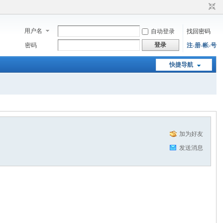
用户名
自动登录
找回密码
登录
密码
注-册-帐-号
快捷导航
加为好友
发送消息