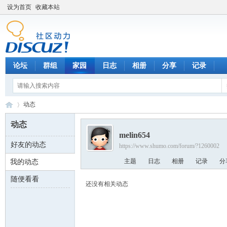
设为首页
收藏本站
论坛
群组
家园
日志
相册
分享
记录
动态
动态
melin654
好友的动态
https://www.shumo.com/forum/?1260002
数
›
主题
日志
相册
记录
分
我的动态
随便看看
还没有相关动态