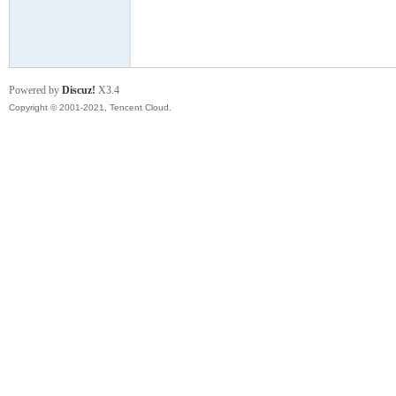
模
Powered by
Discuz!
X3.4
Copyright © 2001-2021, Tencent Cloud.
论
坛