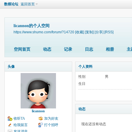
数模论坛
返回首页
licannon的个人空间
https://www.shumo.com/forum/?14720
[收藏]
[复制]
[分享]
[RSS]
空间首页
动态
记录
日志
相册
主
头像
个人资料
性别
男
生日
动态
licannon
收听TA
加为好友
现在还没有动态
给我留言
打个招呼
发送消息