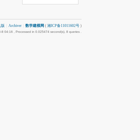
机版
|
Archiver
|
数学建模网
(
湘ICP备11011602号
)
-8 04:16
, Processed in 0.025474 second(s), 8 queries .