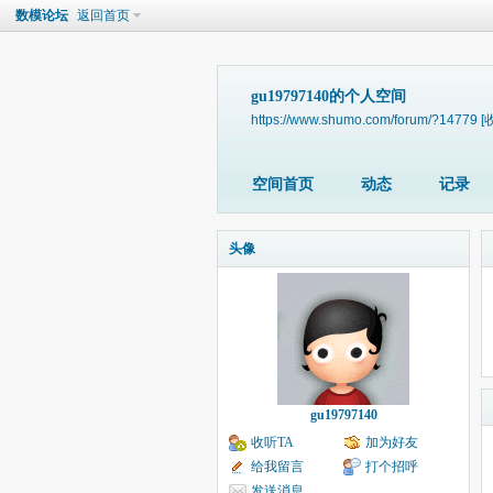
数模论坛
返回首页
gu19797140的个人空间
https://www.shumo.com/forum/?14779
[
空间首页
动态
记录
头像
gu19797140
收听TA
加为好友
给我留言
打个招呼
发送消息