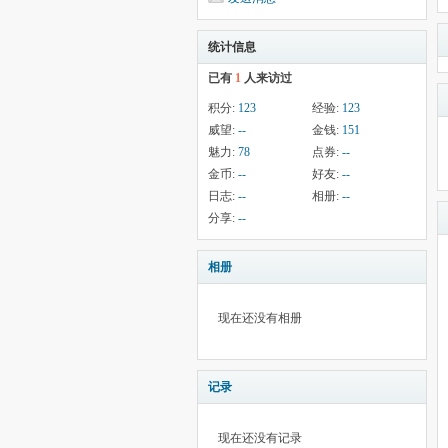
统计信息
已有
1
人来访过
积分:
123
经验:
123
威望:
--
金钱:
151
魅力:
78
点券:
--
金币:
--
好友:
--
日志:
--
相册:
--
分享:
--
相册
现在还没有相册
记录
现在还没有记录