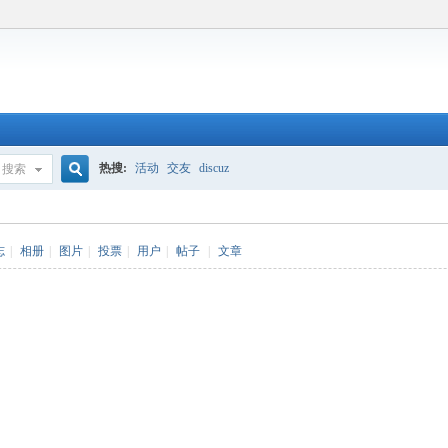
热搜:
活动
交友
discuz
搜索
搜
志
|
相册
|
图片
|
投票
|
用户
|
帖子
|
文章
索