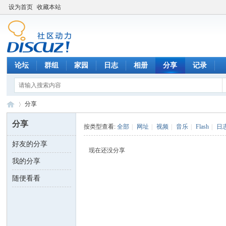
设为首页
收藏本站
论坛
群组
家园
日志
相册
分享
记录
分享
分享
按类型查看:
全部
|
网址
|
视频
|
音乐
|
Flash
|
日
好友的分享
数
›
现在还没分享
我的分享
随便看看