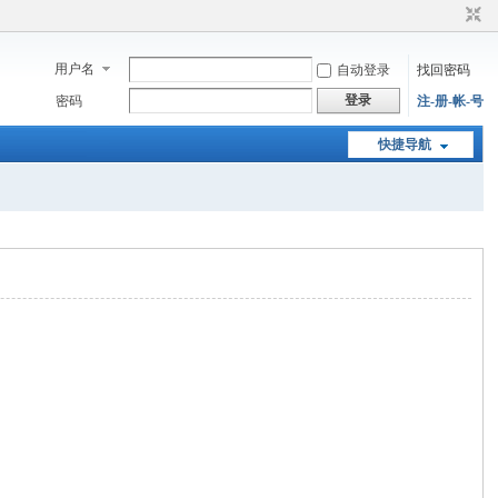
用户名
自动登录
找回密码
登录
密码
注-册-帐-号
快捷导航