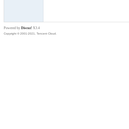
模
Powered by
Discuz!
X3.4
Copyright © 2001-2021, Tencent Cloud.
论
坛