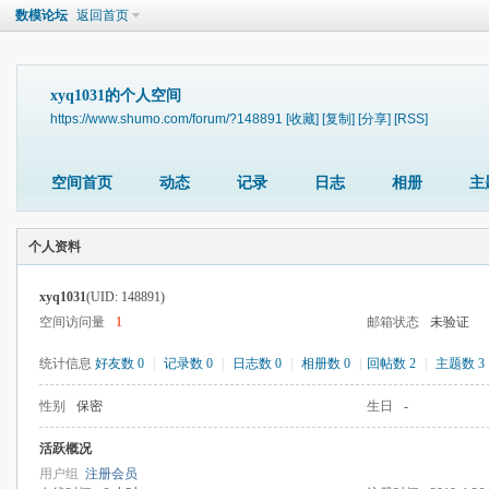
数模论坛
返回首页
xyq1031的个人空间
https://www.shumo.com/forum/?148891
[收藏]
[复制]
[分享]
[RSS]
空间首页
动态
记录
日志
相册
主
个人资料
xyq1031
(UID: 148891)
空间访问量
1
邮箱状态
未验证
统计信息
好友数 0
|
记录数 0
|
日志数 0
|
相册数 0
|
回帖数 2
|
主题数 3
性别
保密
生日
-
活跃概况
用户组
注册会员